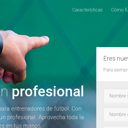
Características
Cómo fu
Eres nue
Para siempre
un
profesional
Nombre
y
para entrenadores de fútbol. Con
apellidos
Nombre
un profesional. Aprovecha toda la
y
es en tus manos.