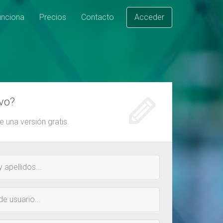
nciona
Precios
Contacto
Acceder
vo?
 una versión gratis.